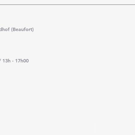
dhof (Beaufort)
/ 13h - 17h00
esuchen Sie un