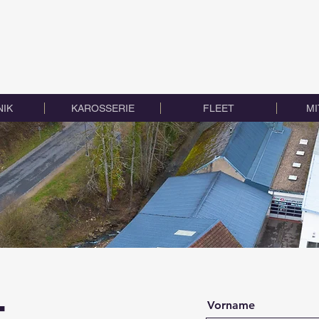
IK
KAROSSERIE
FLEET
MI
t
Vorname