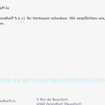
ff.lu
ndhaff S.à r.l. Ihr Vertrauen schenken. Wir verpflichten uns
en.
esuchen Sie un
REN SIE MIT EINEM NEUWERTIGEN AUTO
3 Rte de Beaufort
ndhaff.lu
6360 Grundhof (Beaufort)